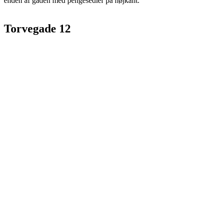
enden af gaden med pengesedler på højkant.
Torvegade 12