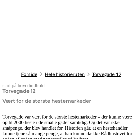
Forside
Hele historieruten
Torvegade 12
start på hovedindhold
senest opdateret 9. februar 2026
Torvegade 12
Vært for de største hestemarkeder
Torvegade var vært for de største hestemarkeder – der kunne være
op til 2000 heste i de smalle gader samtidig. Og det var ikke
småpenge, der blev handlet for. Historien går, at en hestehandler
kunne tjene så mange penge, at han kunne dække Rådhustovet for